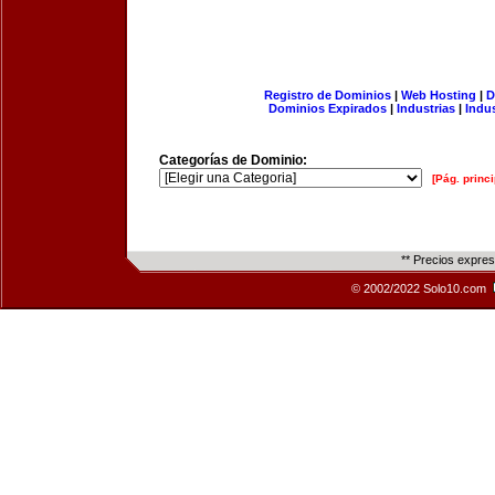
Registro de Dominios
|
Web Hosting
|
D
Dominios Expirados
|
Industrias
|
Indu
Categorías de Dominio:
[Pág. princi
** Precios expre
© 2002/2022 Solo10.com