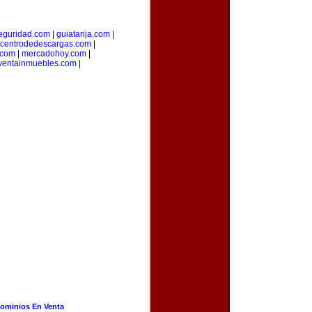
seguridad.com
|
guiatarija.com
|
centrodedescargas.com
|
.com
|
mercadohoy.com
|
ventainmuebles.com
|
ominios En Venta