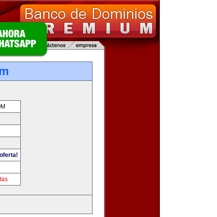
om
OM
oferta!
m
tas