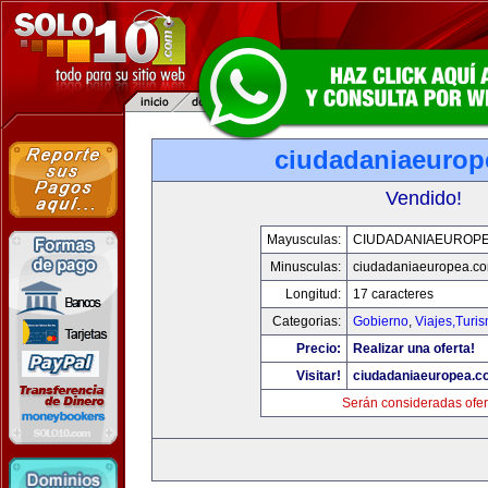
ciudadaniaeurop
Vendido!
Mayusculas:
CIUDADANIAEUROP
Minusculas:
ciudadaniaeuropea.c
Longitud:
17 caracteres
Categorias:
Gobierno
,
Viajes,Turi
Precio:
Realizar una oferta!
Visitar!
ciudadaniaeuropea.c
Serán consideradas ofer