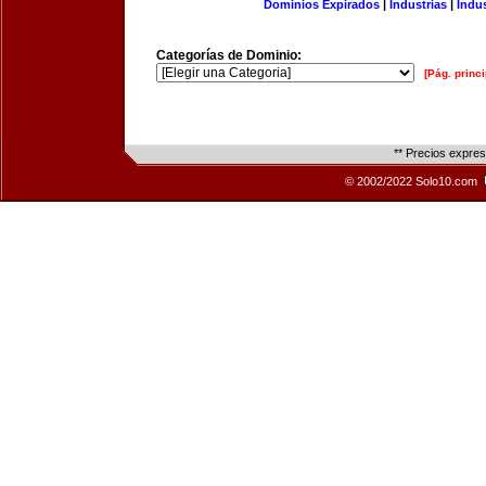
Dominios Expirados
|
Industrias
|
Indu
Categorías de Dominio:
[Pág. princi
** Precios expre
© 2002/2022 Solo10.com