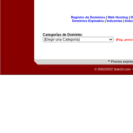
Registro de Dominios
|
Web Hosting
|
D
Dominios Expirados
|
Industrias
|
Indu
Categorías de Dominio:
[Pág. princi
** Precios expre
© 2002/2022 Solo10.com